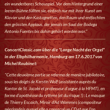
ein wunderbares Schauspiel. Vor dem Hintergrund einer
leeren Bühne füllten sie, einfach nur mit ihrer Kunst am
Klavier und den Kastagnetten, den Raum und entfachten
den grössten Applaus, der jemals im Saal der Bodega
Antonio Fuentes bis dahin gehört worden war."
ConcertClassic.com über die "Lange Nacht der Orgel"
in der Elbphilharmonie, Hamburg am 17.6.2017 von
Michel Roubinet:
"Cette deuxième partie se referma de manière jubilatoire,
sous les doigts de Kerstin Wolf (assistante auprès du
Kantor de St. Jacobi et professeur d'orgue à la HFMT), en
forme d'apothéose du rythme (et du risque !) : Le masque
de Thierry Escaich, Miroir d'Ad Wammes (compositeur
néerlandais auquel elle a consacré un CD et que l'on