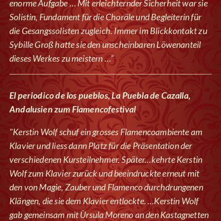
enorme Aufgabe … Mit erleichternder Sicherheit war sie
Solistin, Fundament für die Choräle und Begleiterin für
die Gesangssolisten zugleich. Immer im Blickkontakt zu
Sybille Groß hatte sie den unscheinbaren Löwenanteil
dieses Werkes zu meistern …”
El periodico de los pueblos, La Puebla de Cazalla,
Andalusien zum Flamencofestival
"Kerstin Wolf schuf ein grosses Flamencoambiente am
Klavier und liess dann Platz für die Präsentation der
verschiedenen Kursteilnehmer. Später…kehrte Kerstin
Wolf zum Klavier zurück und beeindruckte erneut mit
den von Magie, Zauber und Flamenco durchdrungenen
Klängen, die sie dem Klavier entlockte. …Kerstin Wolf
gab gemeinsam mit Ùrsula Moreno an den Kastagnetten