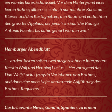
ein wunderbares Schauspiel. Vor dem Hintergrund einer
leeren Bühne füllten sie, einfach nur mit ihrer Kunst am
Klavier und den Kastagnetten, den Raum und entfachten
den grössten Applaus, der jemals im Saal der Bodega
Antonio Fuentes bis dahin gehört worden war."
Hamburger Abendblatt
“… an den Tasten saßen zwei ausgezeichnete Interpreten:
Kerstin Wolf und Henning Lucius … Hervorragend das
Duo Wolf/Lucius (Haydn-Variationen von Brahms) –
und dann eine noch tiefer anrührende Aufführung des
Brahms-Requiems …”
Costa Levante News, Gandìa, Spanien, zu einem