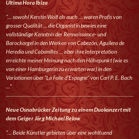
Ultima Hora Ibiza
“… sowohl Kerstin Wolf als auch … waren Profis von
grosser Qualität … die Organistin bewies eine
vollständige Kenntnis der Rennaissance- und
Barockorgel in den Werken von Cabezón, Aguilera de
Heredia und Cabanilles … aber ihre Interpretation
erreichte meiner Meinung nach den Höhepunkt (wie es
von einer Hamburgerin zu erwarten war) in den
Variationen über “La Folie d’Espagne” von Carl P. E. Bach
…”
Neue Osnabrücker Zeitung zu einem Duokonzert mit
dem Geiger Jörg Michael Below
“… Beide Künstler gebieten über eine wohltuend