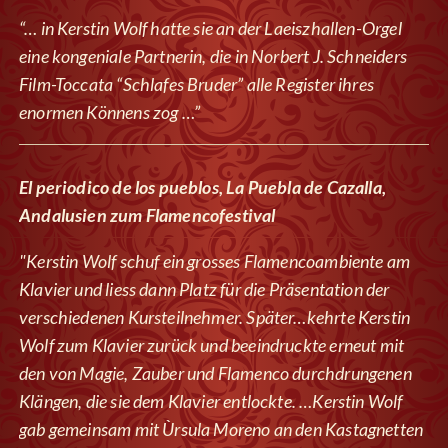
“… in Kerstin Wolf hatte sie an der Laeiszhallen-Orgel
eine kongeniale Partnerin, die in Norbert J. Schneiders
Film-Toccata “Schlafes Bruder” alle Register ihres
enormen Könnens zog …”
El periodico de los pueblos, La Puebla de Cazalla,
Andalusien zum Flamencofestival
"Kerstin Wolf schuf ein grosses Flamencoambiente am
Klavier und liess dann Platz für die Präsentation der
verschiedenen Kursteilnehmer. Später…kehrte Kerstin
Wolf zum Klavier zurück und beeindruckte erneut mit
den von Magie, Zauber und Flamenco durchdrungenen
Klängen, die sie dem Klavier entlockte. …Kerstin Wolf
gab gemeinsam mit Ùrsula Moreno an den Kastagnetten