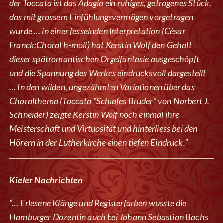
der Toccata ist das Adagio ein ruhiges, getragenes Stück,
das mit grossem Einfühlungsvermögen vorgetragen
wurde … in einer fesselnden Interpretation (César
Franck:Choral h-moll) hat Kerstin Wolf den Gehalt
dieser spätromantischen Orgelfantasie ausgeschöpft
und die Spannung des Werkes eindrucksvoll dargestellt
… In den wilden, ungezähmten Variationen über das
Choralthema (Toccata “Schlafes Bruder” von Norbert J.
Schneider) zeigte Kerstin Wolf noch einmal ihre
Meisterschaft und Virtuosität und hinterliess bei den
Hörern in der Lutherkirche einen tiefen Eindruck.”
Kieler Nachrichten
“… Erlesene Klänge und Registerfarben wusste die
Hamburger Dozentin auch bei Johann Sebastian Bachs