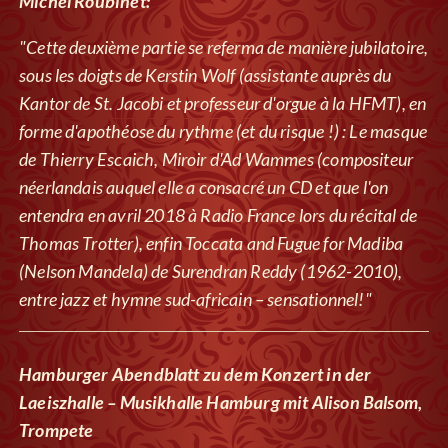
Michel Roubinet:
"Cette deuxième partie se referma de manière jubilatoire,
sous les doigts de Kerstin Wolf (assistante auprès du
Kantor de St. Jacobi et professeur d'orgue à la HFMT), en
forme d'apothéose du rythme (et du risque !) : Le masque
de Thierry Escaich, Miroir d'Ad Wammes (compositeur
néerlandais auquel elle a consacré un CD et que l'on
entendra en avril 2018 à Radio France lors du récital de
Thomas Trotter), enfin Toccata and Fugue for Madiba
(Nelson Mandela) de Surendran Reddy (1962-2010),
entre jazz et hymne sud-africain – sensationnel!"
Hamburger Abendblatt zu dem Konzert in der
Laeiszhalle – Musikhalle Hamburg mit Alison Balsom,
Trompete