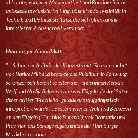
akkurate, von aller Manieriertheit und Routine-Glätte
unbelastete Musizierhaltung, über eine Souverinität in
Technik und Detailgestaltung, die sich offenkundig
intensivster Probenarbeit verdankt …”
Hamburger Abendblatt
“… Schon der Auftakt des Konzerts mit “Scaramouche”
von Darius Milhaud brachte das Publikum in Schwung,
so tänzerisch betont spielten die Pianistinnen Kerstin
Wolf und Nadja Belneeva an zwei Flügeln die drei Sätze
deren dritter “Brazileira” geradezu draufgängerisch
interpretiert wurde … Bestens wieder Wolf und Belneeva
an den Flügeln (“Carmina Burana”), voll Dramatik und
Präzision das Schlagzeugensemble der Hamburger
Musikhochschule …“