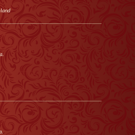
hland
a.
a.