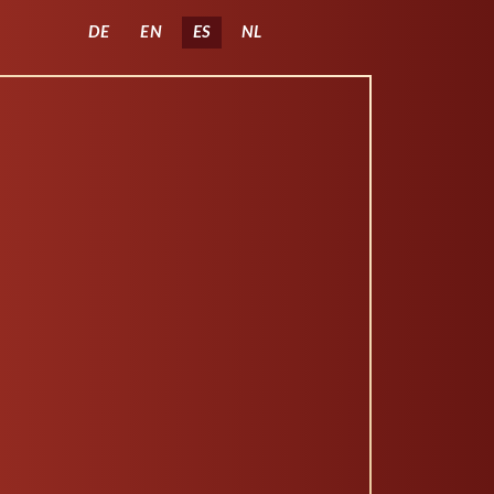
Seleccione su idioma
DE
EN
ES
NL